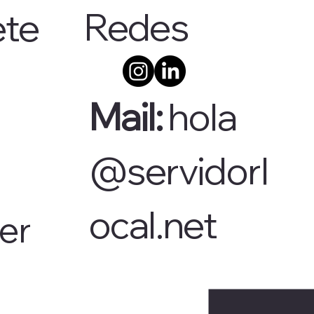
Redes
ete
Mail:
hola
@servidorl
ocal.net
er 