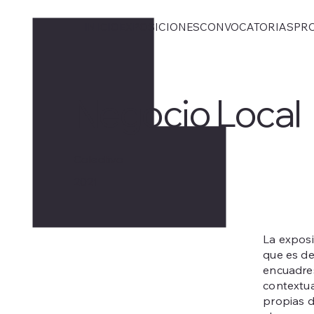
INICIO
EXPOSICIONES
CONVOCATORIAS
PR
Negocio Local
Colectivo
2021
La exposi
que es de
encuadres
contextua
propias d