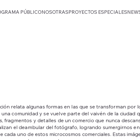
OGRAMA PÚBLICO
NOSOTRAS
PROYECTOS ESPECIALES
NEW
ción relata algunas formas en las que se transforman por 
 una comunidad y se vuelve parte del vaivén de la ciudad q
, fragmentos y detalles de un comercio que nunca descansa.
lizan el deambular del fotógrafo, logrando sumergirnos en 
e cada uno de estos microcosmos comerciales. Estas imáge