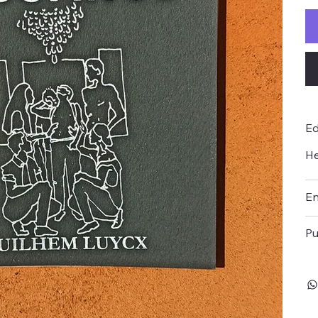
Ed
He
En
Pu