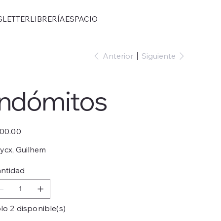
SLETTER
LIBRERÍA
ESPACIO
Anterior
Siguiente
Indómitos
io
00.00
ycx, Guilhem
ntidad
lo 2 disponible(s)