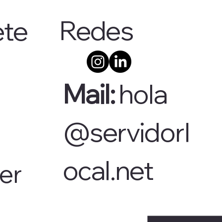
Redes
ete
Mail:
hola
@servidorl
ocal.net
er 