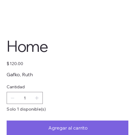
Home
Precio
$120.00
Gafko, Ruth
Cantidad
Solo 1 disponible(s)
Agregar al carrito