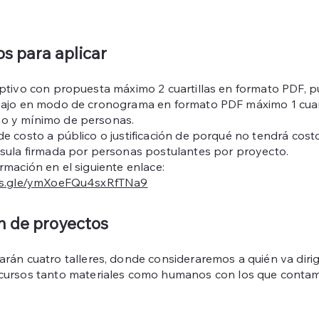
os para aplicar
iptivo con propuesta máximo 2 cuartillas en formato PDF, p
bajo en modo de cronograma en formato PDF máximo 1 cuart
o y mínimo de personas.
e costo a público o justificación de porqué no tendrá costo
usula firmada por personas postulantes por proyecto.
rmación en el siguiente enlace:
rms.gle/ymXoeFQu4sxRfTNa9
n de proyectos
arán cuatro talleres, donde consideraremos a quién va dirigid
ecursos tanto materiales como humanos con los que conta