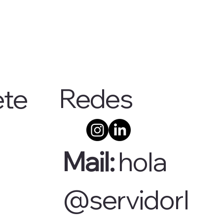
Redes
ete
Mail:
hola
@servidorl