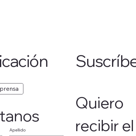
cación
Suscríb
 prensa
Quiero 
tanos
recibir el 
Apellido