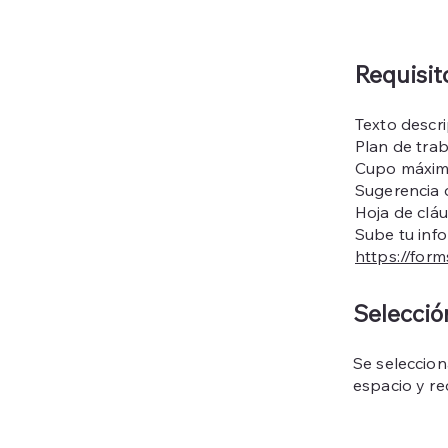
Requisit
Texto descr
Plan de tra
Cupo máxim
Sugerencia d
Hoja de clá
Sube tu info
https://fo
Selecció
Se seleccion
espacio y r