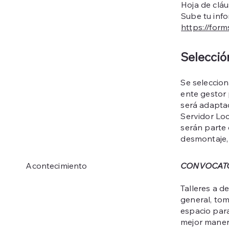
Hoja de clá
Sube tu info
https://for
Selecció
Se seleccio
ente gestor 
será adapta
Servidor Loc
serán parte 
desmontaje, 
CONVOCATO
Acontecimiento
Talleres a d
general, tom
espacio para
mejor maner