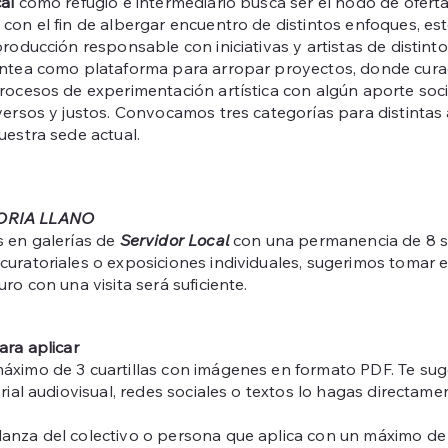
cal
como refugio e intermediario busca ser el nodo de oferta 
con el fin de albergar encuentro de distintos enfoques, esté
producción responsable con iniciativas y artistas de distint
ntea como plataforma para arropar proyectos, donde cu
rocesos de experimentación artística con algún aporte soci
versos y justos. Convocamos tres categorías para distintas 
uestra sede actual.
RIA LLANO
 en galerías de
Servidor Local
con una permanencia de 8 s
uratoriales o exposiciones individuales, sugerimos tomar en
ro con una visita será suficiente.
ara aplicar
áximo de 3 cuartillas con imágenes en formato PDF. Te sug
erial audiovisual, redes sociales o textos lo hagas directa
anza del colectivo o persona que aplica con un máximo de 