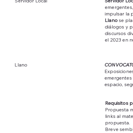
Servidor Lo
Servidor Local
emergentes, 
impulsar la 
Llano
se pla
diálogos y p
discursos di
el 2023 en n
CONVOCATO
Llano
Exposiciones
emergentes c
espacio, segu
Requisitos p
Propuesta m
links al mat
propuesta.
Breve sembl